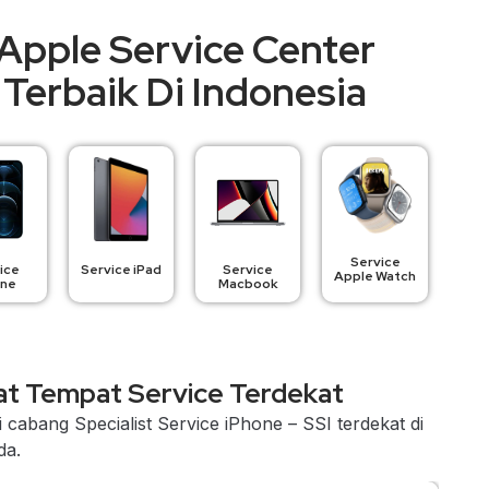
Apple Service Center
Terbaik Di Indonesia
Service
ice
Service iPad
Service
Apple Watch
one
Macbook
t Tempat Service Terdekat
 cabang Specialist Service iPhone – SSI terdekat di
da.