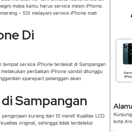
 begini maka kamu harus service mesin iPhone.
emarang – SSI melayani service iPhone mati
one Di
n tempat service iPhone terdekat di Sampangan
 melakukan perbaikan iPhone sambil ditunggu
Serv
iPh
penggantian sparepart pelanggan akan
e di Sampangan
Alama
Kunjungi
engerjaan kurang dari 10 menit! Kualitas LCD
kota An
litas original, sehingga tidak terdeteksi