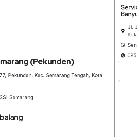
Servi
Bany
Jl.
Kot
Sen
085
 Semarang (Pekunden)
177, Pekunden, Kec. Semarang Tengah, Kota
– SSI Semarang
mbalang