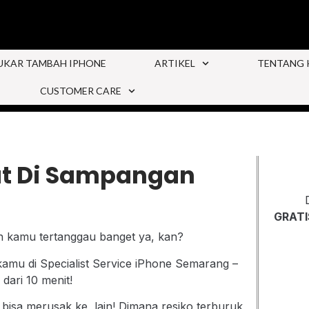
UKAR TAMBAH IPHONE
ARTIKEL
TENTANG 
CUSTOMER CARE
at Di Sampangan
GRATI
n kamu tertanggau banget ya, kan?
 kamu di Specialist Service iPhone Semarang –
dari 10 menit!
b bisa merusak ke lain! Dimana resiko terburuk