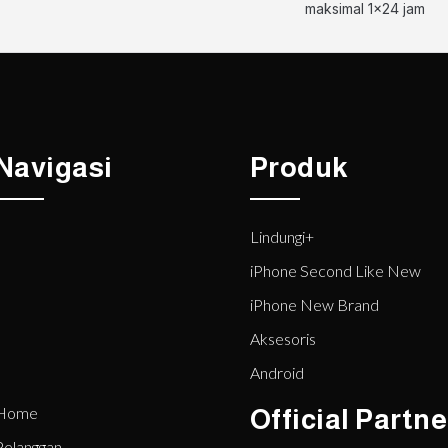
maksimal 1x24 jam
Navigasi
Produk
Lindungi+
iPhone Second Like New
iPhone New Brand
Aksesoris
Android
Home
Official Partne
Pelanggan