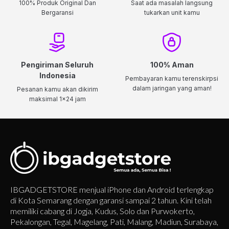
100% Produk Original Dan
Saat ada masalah langsung
Bergaransi
tukarkan unit kamu
Pengiriman Seluruh
100% Aman
Indonesia
Pembayaran kamu terenskirpsi
dalam jaringan yang aman!
Pesanan kamu akan dikirim
maksimal 1x24 jam
IBGADGETSTORE menjual iPhone dan Android terlengkap
di Kota Semarang dengan garansi sampai 2 tahun. Kini telah
memiliki cabang di Jogja, Kudus, Solo dan Purwokerto,
Pekalongan, Tegal, Magelang, Pati, Malang, Madiun, Surabaya,