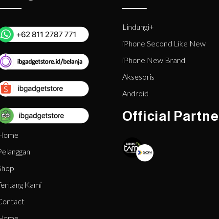
Lindungi+
iPhone Second Like New
iPhone New Brand
Aksesoris
Android
Official Partne
Home
Pelanggan
Shop
Tentang Kami
Contact
Home