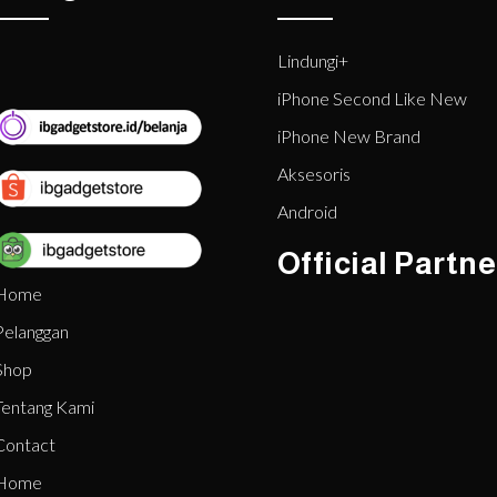
Lindungi+
iPhone Second Like New
iPhone New Brand
Aksesoris
Android
Official Partne
Home
Pelanggan
Shop
Tentang Kami
Contact
Home