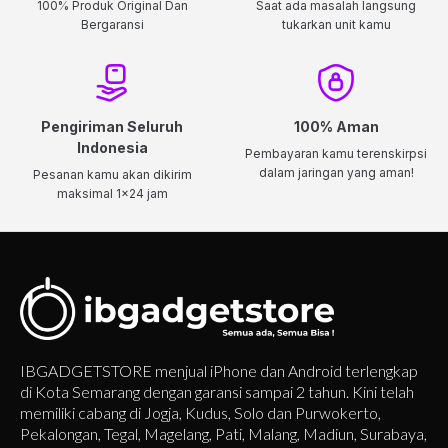
100% Produk Original Dan
Saat ada masalah langsung
Bergaransi
tukarkan unit kamu
Pengiriman Seluruh
100% Aman
Indonesia
Pembayaran kamu terenskirpsi
dalam jaringan yang aman!
Pesanan kamu akan dikirim
maksimal 1x24 jam
IBGADGETSTORE menjual iPhone dan Android terlengkap
di Kota Semarang dengan garansi sampai 2 tahun. Kini telah
memiliki cabang di Jogja, Kudus, Solo dan Purwokerto,
Pekalongan, Tegal, Magelang, Pati, Malang, Madiun, Surabaya,