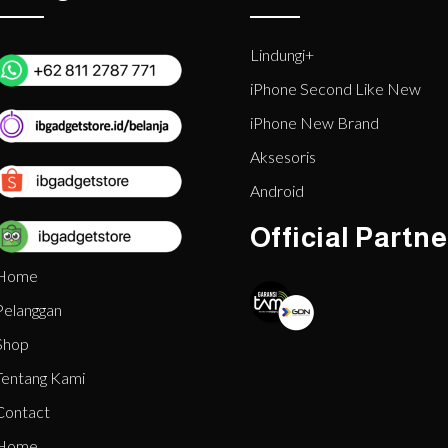
Lindungi+
iPhone Second Like New
iPhone New Brand
Aksesoris
Android
Official Partne
Home
Pelanggan
Shop
Tentang Kami
Contact
Home