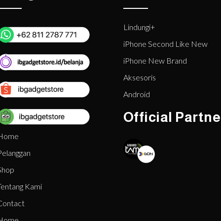
Lindungi+
iPhone Second Like New
iPhone New Brand
Aksesoris
Android
Official Partne
Home
Pelanggan
Shop
Tentang Kami
Contact
Home