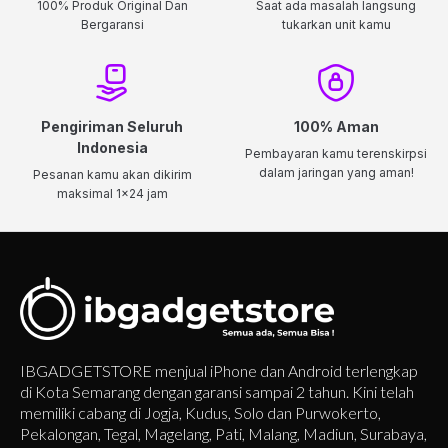
100% Produk Original Dan
Saat ada masalah langsung
Bergaransi
tukarkan unit kamu
Pengiriman Seluruh
100% Aman
Indonesia
Pembayaran kamu terenskirpsi
dalam jaringan yang aman!
Pesanan kamu akan dikirim
maksimal 1x24 jam
IBGADGETSTORE menjual iPhone dan Android terlengkap
di Kota Semarang dengan garansi sampai 2 tahun. Kini telah
memiliki cabang di Jogja, Kudus, Solo dan Purwokerto,
Pekalongan, Tegal, Magelang, Pati, Malang, Madiun, Surabaya,