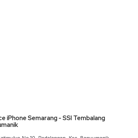
ce iPhone Semarang - SSI Tembalang
umanik
 Jatimulyo No.10, Pedalangan, Kec. Banyumanik,