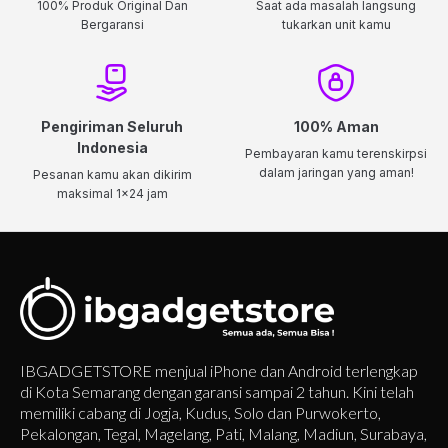
100% Produk Original Dan
Saat ada masalah langsung
Bergaransi
tukarkan unit kamu
Pengiriman Seluruh
100% Aman
Indonesia
Pembayaran kamu terenskirpsi
dalam jaringan yang aman!
Pesanan kamu akan dikirim
maksimal 1x24 jam
IBGADGETSTORE menjual iPhone dan Android terlengkap
di Kota Semarang dengan garansi sampai 2 tahun. Kini telah
memiliki cabang di Jogja, Kudus, Solo dan Purwokerto,
Pekalongan, Tegal, Magelang, Pati, Malang, Madiun, Surabaya,