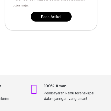
Jujur saja,
Baca Artikel
h
100% Aman
Pembayaran kamu terenskirpsi
kirim
dalam jaringan yang aman!