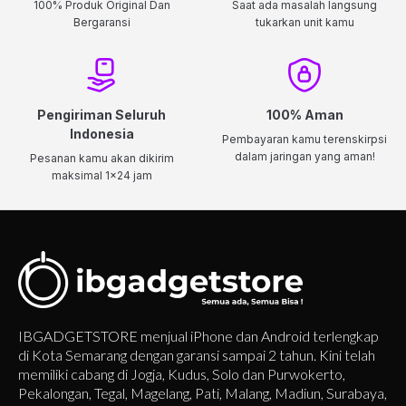
100% Produk Original Dan
Saat ada masalah langsung
Bergaransi
tukarkan unit kamu
Pengiriman Seluruh
100% Aman
Indonesia
Pembayaran kamu terenskirpsi
dalam jaringan yang aman!
Pesanan kamu akan dikirim
maksimal 1x24 jam
IBGADGETSTORE menjual iPhone dan Android terlengkap
di Kota Semarang dengan garansi sampai 2 tahun. Kini telah
memiliki cabang di Jogja, Kudus, Solo dan Purwokerto,
Pekalongan, Tegal, Magelang, Pati, Malang, Madiun, Surabaya,