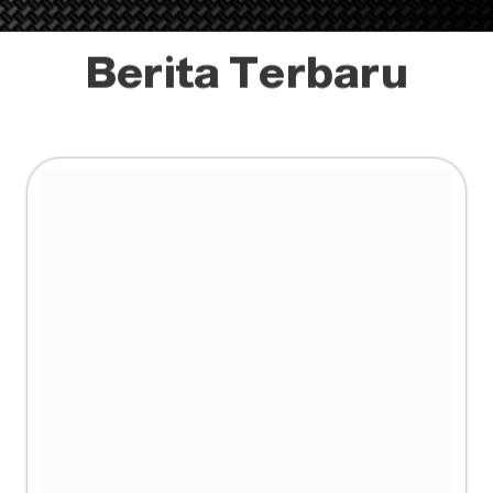
promo yang benar-benar memberikan keuntungan
Baca Artik
Beli iPhone Lebih Hemat! Kategori Special Pri
Hingga Rp250.000
Halo Sobat IBGADGETSTORE! Saat Ingin Beli iPhone Lebih Hema
ingin beli iPhone lebih hemat? Rasanya hampir semua orang a
termasuk pembelian kecil yang bisa diputuskan begitu saja. W
membuka berbagai
Baca Artik