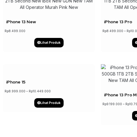
iPhone 13 New
iPhone 13 Pro
Rp
8.499.000
Rp
8.499.000
–
Rp
10.
Lihat Produk
↓ 13%
iPhone 15
Rp
8.999.000
–
Rp
10.449.000
iPhone 13 Pro M
Lihat Produk
Rp
9.199.000
–
Rp
10.7
↓ 12%