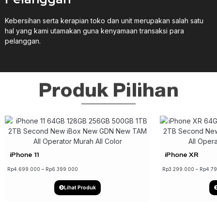
Kebersihan serta kerapian toko dan unit merupakan salah satu
hal yang kami utamakan guna kenyamaan transaksi para
pelanggan.
Produk Pilihan
↓ 22%
iPhone 11
iPhone XR
Rp
4.699.000
–
Rp
6.399.000
Rp
3.299.000
–
Rp
4.7
Lihat Produk