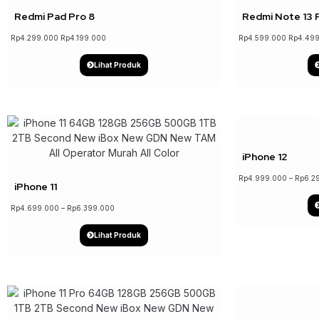
Redmi Pad Pro 8
Redmi Note 13 
Rp
4.299.000
Rp
4.199.000
Rp
4.599.000
Rp
4.49
Lihat Produk
↓ 22%
iPhone 12
Rp
4.999.000
–
Rp
6.2
iPhone 11
Rp
4.699.000
–
Rp
6.399.000
Lihat Produk
↓ 19%