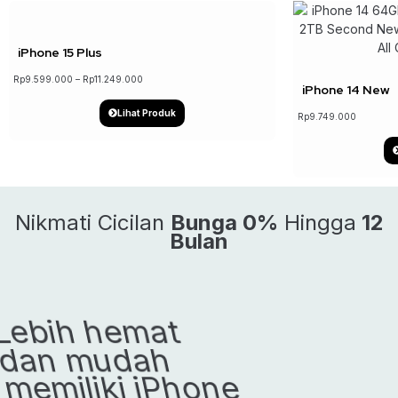
iPhone 15 Plus
Rp
9.599.000
–
Rp
11.249.000
iPhone 14 New
Lihat Produk
Rp
9.749.000
Nikmati Cicilan
Bunga 0%
Hingga
12
Bulan
Lebih hemat
dan mudah
memiliki iPhone