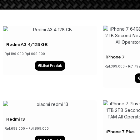
↓ 8%
Redmi A3 4/128 GB
Rp
1.199.000
Rp
1.099.000
iPhone 7
Lihat Produk
Rp
1.399.000
–
Rp
1.79
↓ 6%
Redmi 13
Rp
1.699.000
–
Rp
1.899.000
iPhone 7 Plus