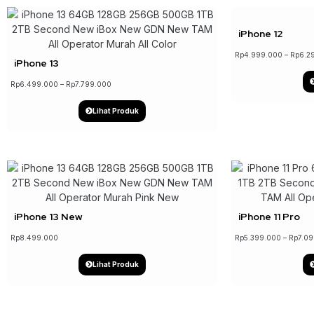
↓ 17%
iPhone 12
Rp
4.999.000
–
Rp
6.2
iPhone 13
Rp
6.499.000
–
Rp
7.799.000
Lihat Produk
iPhone 13 New
iPhone 11 Pro
Rp
8.499.000
Rp
5.399.000
–
Rp
7.0
Lihat Produk
↓ 16%