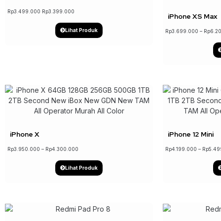
Rp
3.499.000
Rp
3.399.000
iPhone XS Max
Lihat Produk
Rp
3.699.000
–
Rp
6.2
iPhone X
iPhone 12 Mini
Rp
3.950.000
–
Rp
4.300.000
Rp
4.199.000
–
Rp
5.49
Lihat Produk
↓ 2%