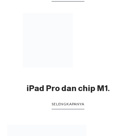
iPad Pro dan chip M1.
SELENGKAPANYA
Life Begin. Be part of our story
Tempat beli iPhone di Jakarta toko paling
rekomended. Mbak-mbaknya ramah senyum