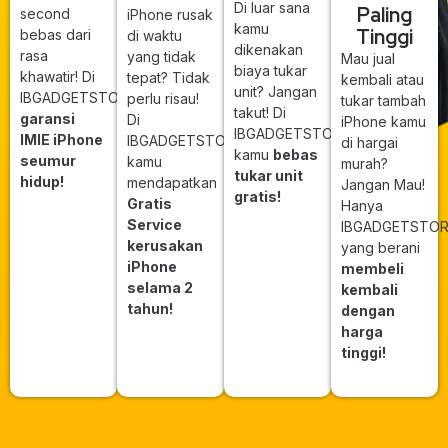
Di luar sana
Paling
second
iPhone rusak
kamu
Tinggi
bebas dari
di waktu
dikenakan
rasa
yang tidak
Mau jual
biaya tukar
khawatir! Di
tepat? Tidak
kembali atau
unit? Jangan
IBGADGETSTORE
perlu risau!
tukar tambah
takut! Di
garansi
Di
iPhone kamu
IBGADGETSTORE
IMIE iPhone
IBGADGETSTORE
di hargai
kamu
bebas
seumur
kamu
murah?
tukar unit
hidup!
mendapatkan
Jangan Mau!
gratis!
Gratis
Hanya
Service
IBGADGETSTO
kerusakan
yang berani
iPhone
membeli
selama 2
kembali
tahun!
dengan
harga
tinggi!