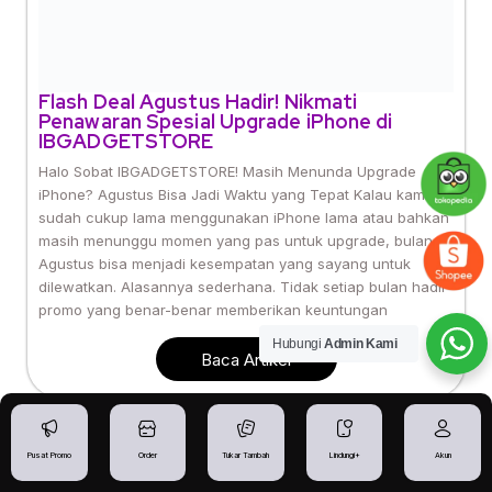
Hubungi
Admin Kami
Pusat Promo
Order
Tukar Tambah
Lindungi+
Akun