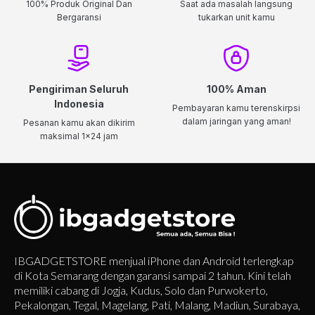
100% Produk Original Dan
Saat ada masalah langsung
Bergaransi
tukarkan unit kamu
Pengiriman Seluruh
100% Aman
Indonesia
Pembayaran kamu terenskirpsi
dalam jaringan yang aman!
Pesanan kamu akan dikirim
maksimal 1x24 jam
IBGADGETSTORE menjual iPhone dan Android terlengkap
di Kota Semarang dengan garansi sampai 2 tahun. Kini telah
memiliki cabang di Jogja, Kudus, Solo dan Purwokerto,
Pekalongan, Tegal, Magelang, Pati, Malang, Madiun, Surabaya,