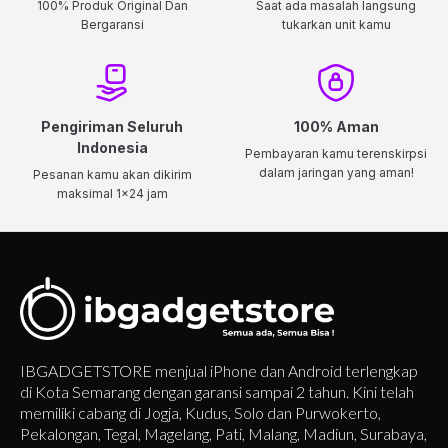
100% Produk Original Dan
Saat ada masalah langsung
Bergaransi
tukarkan unit kamu
Pengiriman Seluruh
100% Aman
Indonesia
Pembayaran kamu terenskirpsi
dalam jaringan yang aman!
Pesanan kamu akan dikirim
maksimal 1x24 jam
IBGADGETSTORE menjual iPhone dan Android terlengkap
di Kota Semarang dengan garansi sampai 2 tahun. Kini telah
memiliki cabang di Jogja, Kudus, Solo dan Purwokerto,
Pekalongan, Tegal, Magelang, Pati, Malang, Madiun, Surabaya,