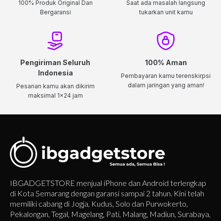
100% Produk Original Dan
Saat ada masalah langsung
Bergaransi
tukarkan unit kamu
Pengiriman Seluruh
100% Aman
Indonesia
Pembayaran kamu terenskirpsi
dalam jaringan yang aman!
Pesanan kamu akan dikirim
maksimal 1x24 jam
IBGADGETSTORE menjual iPhone dan Android terlengkap
di Kota Semarang dengan garansi sampai 2 tahun. Kini telah
memiliki cabang di Jogja, Kudus, Solo dan Purwokerto,
Pekalongan, Tegal, Magelang, Pati, Malang, Madiun, Surabaya,