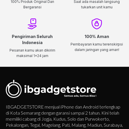
100% Produk Original Dan
Saat ada masalah langsung
Bergaransi
tukarkan unit kamu
Pengiriman Seluruh
100% Aman
Indonesia
Pembayaran kamu terenskirpsi
dalam jaringan yang aman!
Pesanan kamu akan dikirim
maksimal 1x24 jam
IBGADGETSTORE menjual iPhone dan Android terlengkap
di Kota Semarang dengan garansi sampai 2 tahun. Kini telah
memiliki cabang di Jogja, Kudus, Solo dan Purwokerto,
Pekalongan, Tegal, Magelang, Pati, Malang, Madiun, Surabaya,