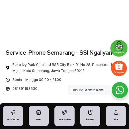
Service iPhone Semarang - SSI Ngaliyan BSB
Ruko Ivy Park Citraland BSB City Blok D1 No 28, Pesantren, Kec.
Mijen, Kota Semarang, Jawa Tengah 50212
Senin - Minggu 09:00 - 21:00
081391193630
Hubungi
Admin Kami
Pusat Promo
Order
Tukar Tambah
Lindungi+
Akun