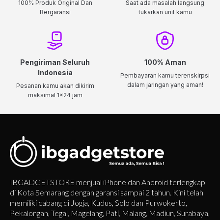
100% Produk Original Dan
Saat ada masalah langsung
Bergaransi
tukarkan unit kamu
Pengiriman Seluruh
100% Aman
Indonesia
Pembayaran kamu terenskirpsi
dalam jaringan yang aman!
Pesanan kamu akan dikirim
maksimal 1x24 jam
IBGADGETSTORE menjual iPhone dan Android terlengkap
di Kota Semarang dengan garansi sampai 2 tahun. Kini telah
memiliki cabang di Jogja, Kudus, Solo dan Purwokerto,
Pekalongan, Tegal, Magelang, Pati, Malang, Madiun, Surabaya,