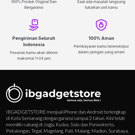
100% Produk Original Dan
Saat ada masalah langsung
Bergaransi
tukarkan unit kamu
Pengiriman Seluruh
100% Aman
Indonesia
Pembayaran kamu terenskirpsi
dalam jaringan yang aman!
Pesanan kamu akan dikirim
maksimal 1x24 jam
IBGADGETSTORE menjual iPhone dan Android terlengkap
di Kota Semarang dengan garansi sampai 2 tahun. Kini telah
memiliki cabang di Jogja, Kudus, Solo dan Purwokerto,
Pekalongan, Tegal, Magelang, Pati, Malang, Madiun, Surabaya,