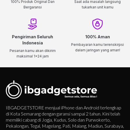
100% Produk Original Dan
Saat ada masalah langsung
Bergaransi
tukarkan unit kamu
Pengiriman Seluruh
100% Aman
Indonesia
Pembayaran kamu terenskirpsi
dalam jaringan yang aman!
Pesanan kamu akan dikirim
maksimal 1x24 jam
IBGADGETSTORE menjual iPhone dan Android terlengkap
di Kota Semarang dengan garansi sampai 2 tahun. Kini telah
memiliki cabang di Jogja, Kudus, Solo dan Purwokerto,
Pekalongan, Tegal, Magelang, Pati, Malang, Madiun, Surabaya,