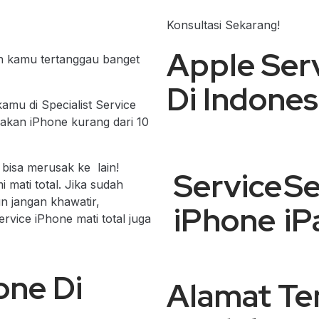
Konsultasi Sekarang!
Apple Serv
n kamu tertanggau banget
Di Indones
amu di Specialist Service
sakan iPhone kurang dari 10
 bisa merusak ke lain!
Service
Se
 mati total. Jika sudah
n jangan khawatir,
iPhone
iP
rvice iPhone mati total juga
one Di
Alamat Te