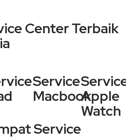
ice Center Terbaik
ia
rvice
Service
Service
ad
Macbook
Apple
Watch
mpat Service