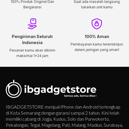
100% Produk Original Dan
Saat ada masalah langsung
Bergaransi
tukarkan unit kamu
Pengiriman Seluruh
100% Aman
Indonesia
Pembayaran kamu terenskirpsi
dalam jaringan yang aman!
Pesanan kamu akan dikirim
maksimal 1x24 jam
IBGADGETSTORE menjual iPhone dan Android terlengkap
di Kota Semarang dengan garansi sampai 2 tahun. Kini telah
memiliki cabang di Jogja, Kudus, Solo dan Purwokerto,
Pekalongan, Tegal, Magelang, Pati, Malang, Madiun, Surabaya,