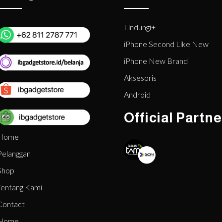
Lindungi+
iPhone Second Like New
iPhone New Brand
Aksesoris
Android
Official Partne
Home
Pelanggan
Shop
Tentang Kami
Contact
Home