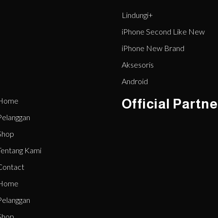
Lindungi+
iPhone Second Like New
iPhone New Brand
Aksesoris
Android
Home
Official Partne
Pelanggan
Shop
Tentang Kami
Contact
Home
Pelanggan
Shop