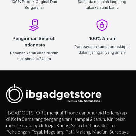
100% Produk Original Dan
Saat ada masalah langsung
Bergaransi
tukarkan unit kamu
Pengiriman Seluruh
100% Aman
Indonesia
Pembayaran kamu terenskirpsi
dalam jaringan yang aman!
Pesanan kamu akan dikirim
maksimal 1x24 jam
IBGADGETSTORE menjual iPhone dan Android terlengkap
di Kota Semarang dengan garansi sampai 2 tahun. Kini telah
memiliki cabang di Jogja, Kudus, Solo dan Purwokerto,
Pekalongan, Tegal, Magelang, Pati, Malang, Madiun, Surabaya,