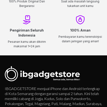
100% Produk Original Dan
Saat ada masalah langsung
Bergaransi
tukarkan unit kamu
Pengiriman Seluruh
100% Aman
Indonesia
Pembayaran kamu terenskirpsi
dalam jaringan yang aman!
Pesanan kamu akan dikirim
maksimal 1x24 jam
IBGADGETSTORE menjual iPhone dan Android terlengkap
di Kota Semarang dengan garansi sampai 2 tahun. Kini telah
memiliki cabang di Jogja, Kudus, Solo dan Purwokerto,
Pekalongan, Tegal, Magelang, Pati, Malang, Madiun, Surabaya,