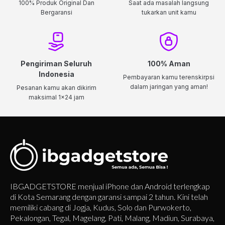
100% Produk Original Dan
Saat ada masalah langsung
Bergaransi
tukarkan unit kamu
Pengiriman Seluruh
100% Aman
Indonesia
Pembayaran kamu terenskirpsi
dalam jaringan yang aman!
Pesanan kamu akan dikirim
maksimal 1x24 jam
IBGADGETSTORE menjual iPhone dan Android terlengkap
di Kota Semarang dengan garansi sampai 2 tahun. Kini telah
memiliki cabang di Jogja, Kudus, Solo dan Purwokerto,
Pekalongan, Tegal, Magelang, Pati, Malang, Madiun, Surabaya,