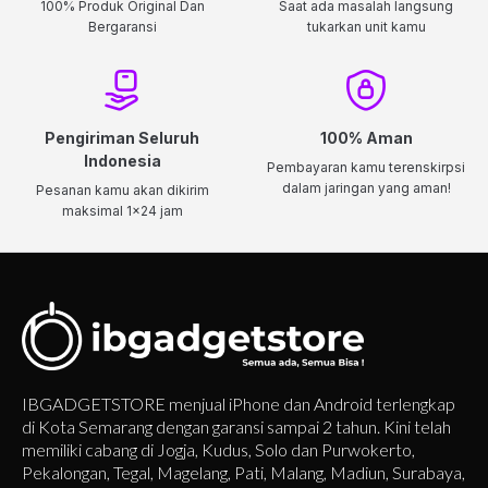
100% Produk Original Dan
Saat ada masalah langsung
Bergaransi
tukarkan unit kamu
Pengiriman Seluruh
100% Aman
Indonesia
Pembayaran kamu terenskirpsi
dalam jaringan yang aman!
Pesanan kamu akan dikirim
maksimal 1x24 jam
IBGADGETSTORE menjual iPhone dan Android terlengkap
di Kota Semarang dengan garansi sampai 2 tahun. Kini telah
memiliki cabang di Jogja, Kudus, Solo dan Purwokerto,
Pekalongan, Tegal, Magelang, Pati, Malang, Madiun, Surabaya,