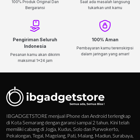
100% Produk Original Dan
Saat ada masalah langsung
Bergaransi
tukarkan unit kamu
Pengiriman Seluruh
100% Aman
Indonesia
Pembayaran kamu terenskirpsi
dalam jaringan yang aman!
Pesanan kamu akan dikirim
maksimal 1x24 jam
IBGADGETSTORE menjual iPhone dan Android terlengkap
di Kota Semarang dengan garansi sampai 2 tahun. Kini telah
memiliki cabang di Jogja, Kudus, Solo dan Purwokerto,
Pekalongan, Tegal, Magelang, Pati, Malang, Madiun, Surabaya,