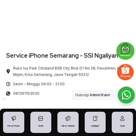
Service iPhone Semarang - SSI Ngaliyan BSB
Ruko Ivy Park Citraland BSB City Blok D1 No 28, Pesantren, Kec.
Mijen, Kota Semarang, Jawa Tengah 50212
Senin - Minggu 09:00 - 21:00
081391193630
Hubungi
Admin Kami
Pusat Promo
Order
Tukar Tambah
Lindungi+
Akun