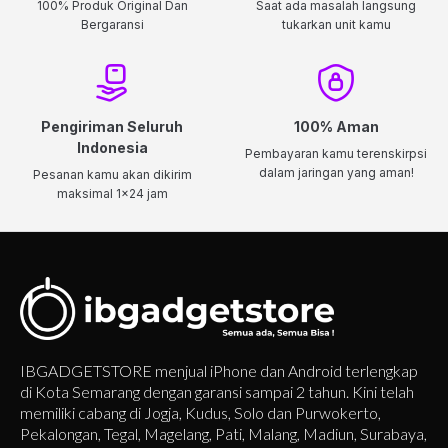
100% Produk Original Dan
Saat ada masalah langsung
Bergaransi
tukarkan unit kamu
Pengiriman Seluruh
100% Aman
Indonesia
Pembayaran kamu terenskirpsi
dalam jaringan yang aman!
Pesanan kamu akan dikirim
maksimal 1x24 jam
IBGADGETSTORE menjual iPhone dan Android terlengkap
di Kota Semarang dengan garansi sampai 2 tahun. Kini telah
memiliki cabang di Jogja, Kudus, Solo dan Purwokerto,
Pekalongan, Tegal, Magelang, Pati, Malang, Madiun, Surabaya,