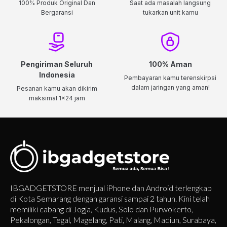
100% Produk Original Dan
Saat ada masalah langsung
Bergaransi
tukarkan unit kamu
Pengiriman Seluruh
100% Aman
Indonesia
Pembayaran kamu terenskirpsi
dalam jaringan yang aman!
Pesanan kamu akan dikirim
maksimal 1x24 jam
IBGADGETSTORE menjual iPhone dan Android terlengkap
di Kota Semarang dengan garansi sampai 2 tahun. Kini telah
memiliki cabang di Jogja, Kudus, Solo dan Purwokerto,
Pekalongan, Tegal, Magelang, Pati, Malang, Madiun, Surabaya,