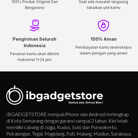
100% Produk Original Dan
Saat ada masalah langsung
Bergaransi
tukarkan unit kamu
Pengiriman Seluruh
100% Aman
Indonesia
Pembayaran kamu terenskirpsi
dalam jaringan yang aman!
Pesanan kamu akan dikirim
maksimal 1x24 jam
IBGADGETSTORE menjual iPhone dan Android terlengkap
di Kota Semarang dengan garansi sampai 2 tahun. Kini telah
memiliki cabang di Jogja, Kudus, Solo dan Purwokerto,
Pekalongan, Tegal, Magelang, Pati, Malang, Madiun, Surabaya,