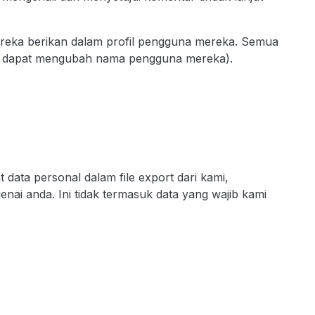
ereka berikan dalam profil pengguna mereka. Semua
dak dapat mengubah nama pengguna mereka).
data personal dalam file export dari kami,
ai anda. Ini tidak termasuk data yang wajib kami