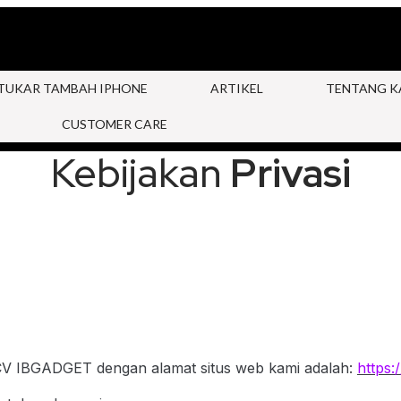
TUKAR TAMBAH IPHONE
ARTIKEL
TENTANG K
CUSTOMER CARE
Kebijakan
Privasi
 IBGADGET dengan alamat situs web kami adalah:
https: