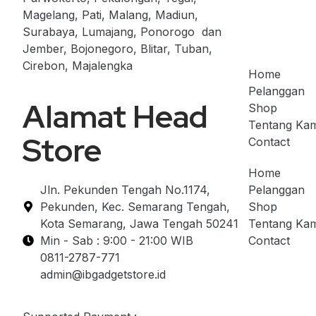
Magelang, Pati, Malang, Madiun,
Surabaya, Lumajang, Ponorogo dan
Jember, Bojonegoro, Blitar, Tuban,
Cirebon, Majalengka
Home
Pelanggan
Alamat Head
Shop
Tentang Kam
Store
Contact
Home
Jln. Pekunden Tengah No.1174,
Pelanggan
Pekunden, Kec. Semarang Tengah,
Shop
Kota Semarang, Jawa Tengah 50241
Tentang Kam
Min - Sab : 9:00 - 21:00 WIB
Contact
0811-2787-771
admin@ibgadgetstore.id