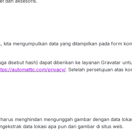
et dan aksesoris.
, kita mengumpulkan data yang ditampilkan pada form kom
(juga disebut hash) dapat diberikan ke layanan Gravatar 
ttps://automattic.com/privacy/
. Setelah persetujuan atas ko
harus menghindari mengunggah gambar dengan data lokasi
kstrak data lokasi apa pun dari gambar di situs web.