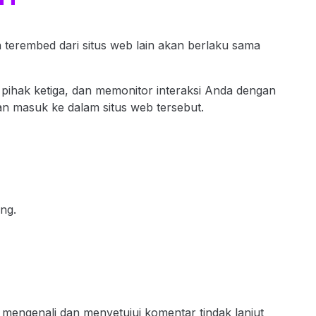
ten terembed dari situs web lain akan berlaku sama
pihak ketiga, dan memonitor interaksi Anda dengan
n masuk ke dalam situs web tersebut.
ng.
mengenali dan menyetujui komentar tindak lanjut