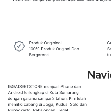
Produk Origininal
Ga
100% Produk Original Dan
S
Bergaransi
t
Navi
IBGADGETSTORE menjual iPhone dan
Android terlengkap di Kota Semarang
dengan garansi sampai 2 tahun. Kini telah
memiliki cabang di Jogja, Kudus, Solo dan
Purwokerto, Pekalongan, Tegal,