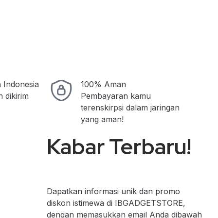
 Indonesia
100% Aman
 dikirim
Pembayaran kamu
terenskirpsi dalam jaringan
yang aman!
Kabar Terbaru!
Dapatkan informasi unik dan promo
diskon istimewa di IBGADGETSTORE,
dengan memasukkan email Anda dibawah