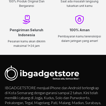
100% Produk Original Dan
Saat ada masalah langsung
Bergaransi
tukarkan unit kamu
Pengiriman Seluruh
100% Aman
Indonesia
Pembayaran kamu terenskirpsi
dalam jaringan yang aman!
Pesanan kamu akan dikirim
maksimal 1x24 jam
IBGADGETSTORE menjual iPhone dan Android terlengkap
di Kota Semarang dengan garansi sampai 2 tahun. Kini telah
memiliki cabang di Jogja, Kudus, Solo dan Purwokerto,
Pekalongan, Tegal, Magelang, Pati, Malang, Madiun, Surabaya,