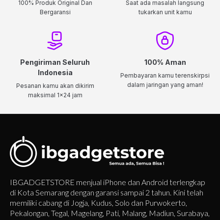
100% Produk Original Dan
Saat ada masalah langsung
Bergaransi
tukarkan unit kamu
Pengiriman Seluruh
100% Aman
Indonesia
Pembayaran kamu terenskirpsi
dalam jaringan yang aman!
Pesanan kamu akan dikirim
maksimal 1x24 jam
IBGADGETSTORE menjual iPhone dan Android terlengkap
di Kota Semarang dengan garansi sampai 2 tahun. Kini telah
memiliki cabang di Jogja, Kudus, Solo dan Purwokerto,
Pekalongan, Tegal, Magelang, Pati, Malang, Madiun, Surabaya,