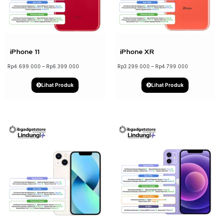
↓ 22%
↓ 18%
iPhone 11
iPhone XR
Rp
4.699.000
–
Rp
6.399.000
Rp
3.299.000
–
Rp
4.799.000
Lihat Produk
Lihat Produk
↓ 17%
↓ 21%