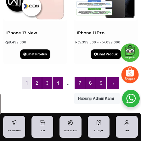
↓ 19%
iPhone 13 New
iPhone 11 Pro
Rp
8.499.000
Rp
5.399.000
–
Rp
7.099.000
Lihat Produk
Lihat Produk
1
2
3
4
…
7
8
9
→
Hubungi
Admin Kami
Belanja Gadget Mudah
dan Puas!
Pusat Promo
Order
Tukar Tambah
Lindungi+
Akun