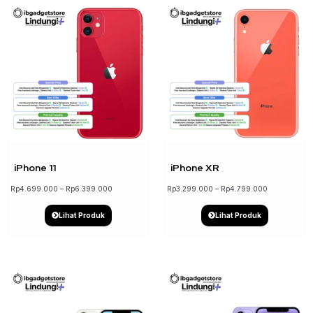
↓ 22%
↓ 18%
iPhone 11
iPhone XR
Rp
4.699.000
–
Rp
6.399.000
Rp
3.299.000
–
Rp
4.799.000
Lihat Produk
Lihat Produk