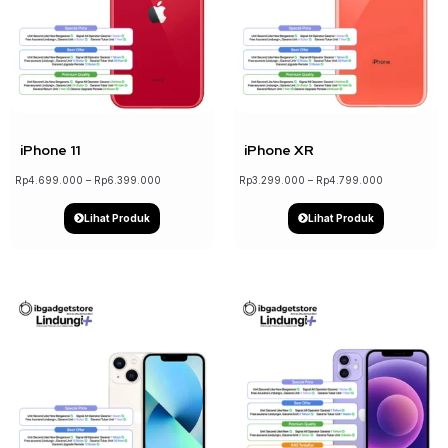
↓ 22%
↓ 18%
iPhone 11
iPhone XR
Rp
4.699.000
–
Rp
6.399.000
Rp
3.299.000
–
Rp
4.799.000
Lihat Produk
Lihat Produk