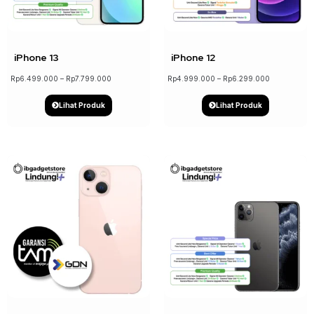
↓ 17%
↓ 21%
iPhone 13
iPhone 12
Rp
6.499.000
–
Rp
7.799.000
Rp
4.999.000
–
Rp
6.299.000
Lihat Produk
Lihat Produk
↓ 19%