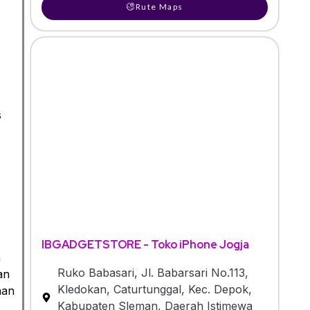
Rute Maps
s
IBGADGETSTORE - Toko iPhone Jogja
n
Ruko Babasari, Jl. Babarsari No.113,
an
Kledokan, Caturtunggal, Kec. Depok,
aan
Kabupaten Sleman, Daerah Istimewa