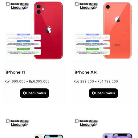
↓ 22%
↓ 18%
iPhone 11
iPhone XR
Rp
4.699.000
–
Rp
6.399.000
Rp
3.299.000
–
Rp
4.799.000
Lihat Produk
Lihat Produk