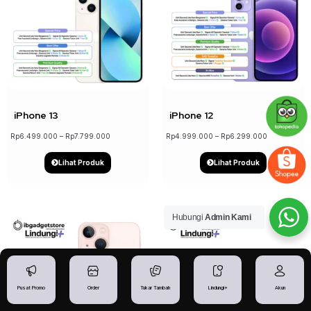
↓ 17%
↓ 21%
iPhone 13
iPhone 12
Rp
6.499.000
–
Rp
7.799.000
Rp
4.999.000
–
Rp
6.299.000
Lihat Produk
Lihat Produk
Hubungi
Admin Kami
Pusat Promo
Order
Tukar Tambah
Lindungi+
Akun