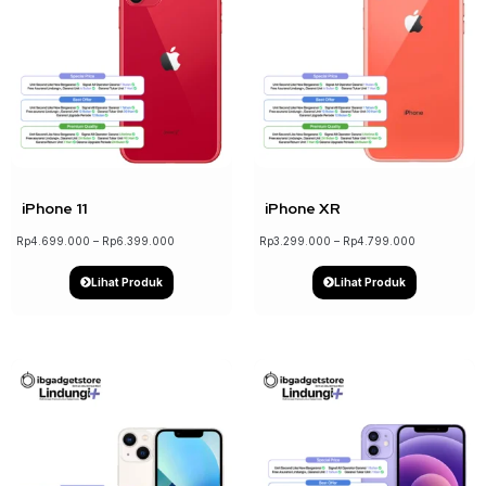
↓ 22%
↓ 18%
iPhone 11
iPhone XR
Rp
4.699.000
–
Rp
6.399.000
Rp
3.299.000
–
Rp
4.799.000
Lihat Produk
Lihat Produk