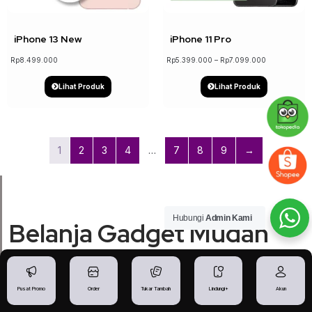
iPhone 13 New
iPhone 11 Pro
Rp
8.499.000
Rp
5.399.000
–
Rp
7.099.000
Lihat Produk
Lihat Produk
1
2
3
4
…
7
8
9
→
Hubungi
Admin Kami
Belanja Gadget Mudah
dan Puas!
Pusat Promo
Order
Tukar Tambah
Lindungi+
Akun