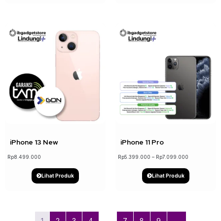
↓ 19%
iPhone 13 New
iPhone 11 Pro
Rp
8.499.000
Rp
5.399.000
–
Rp
7.099.000
Lihat Produk
Lihat Produk
1
2
3
4
…
7
8
9
→