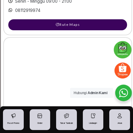
Senin - Minggu 09:00 - 21:00
08112919974
Rute Maps
Hubungi
Admin Kami
Pusat Promo
Order
Tukar Tambah
Lindungi+
Akun
IBGADGETSTORE - Toko iPhone Pekalongan