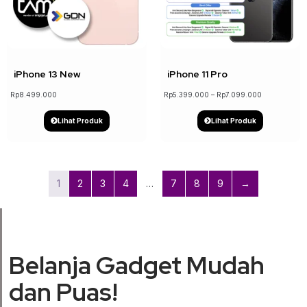
↓ 19%
iPhone 13 New
iPhone 11 Pro
Rp
8.499.000
Rp
5.399.000
–
Rp
7.099.000
Lihat Produk
Lihat Produk
1
2
3
4
…
7
8
9
→
Belanja Gadget Mudah
dan Puas!