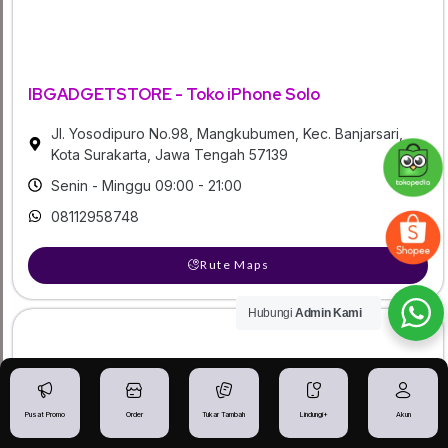
IBGADGETSTORE - Toko iPhone Solo
Jl. Yosodipuro No.98, Mangkubumen, Kec. Banjarsari,
Kota Surakarta, Jawa Tengah 57139
Senin - Minggu 09:00 - 21:00
08112958748
Rute Maps
Hubungi
Admin Kami
Pusat Promo
Order
Tukar Tambah
Lindungi+
Akun