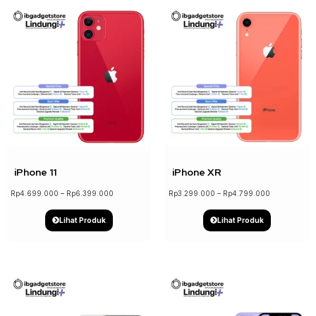
↓ 22%
↓ 18%
iPhone 11
iPhone XR
Rp
4.699.000
–
Rp
6.399.000
Rp
3.299.000
–
Rp
4.799.000
Lihat Produk
Lihat Produk