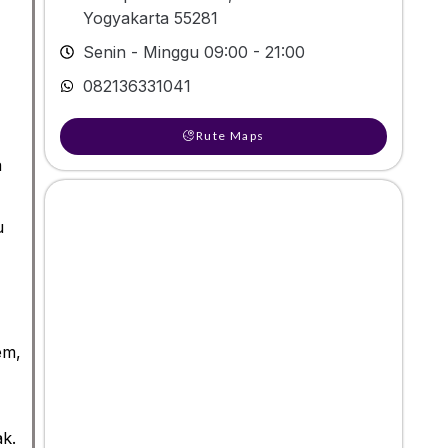
Yogyakarta 55281
Senin - Minggu 09:00 - 21:00
082136331041
Rute Maps
a
u
em,
ak.