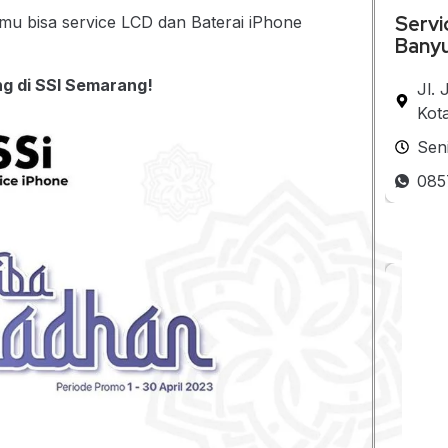
Servi
mu bisa service LCD dan Baterai iPhone
Bany
ng di SSI Semarang!
Jl.
Kot
Sen
085