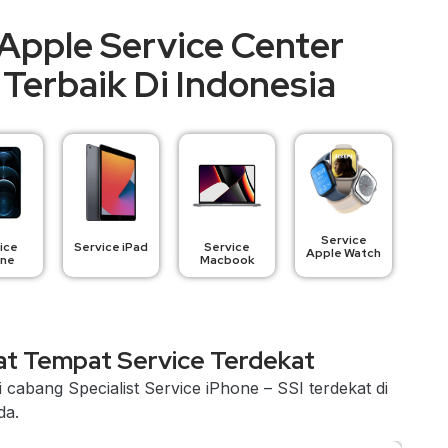
Apple Service Center
Terbaik Di Indonesia
Service
ice
Service iPad
Service
Apple Watch
one
Macbook
t Tempat Service Terdekat
 cabang Specialist Service iPhone – SSI terdekat di
da.