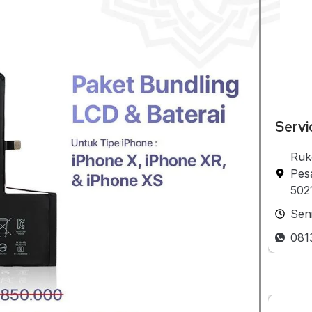
Servi
Ruk
Pes
502
Sen
081