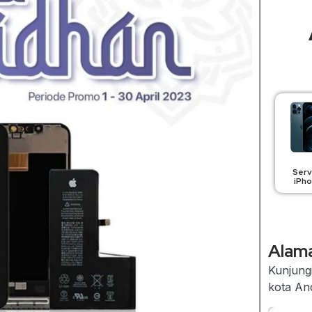
Serv
iPh
Alama
Kunjungi
kota An