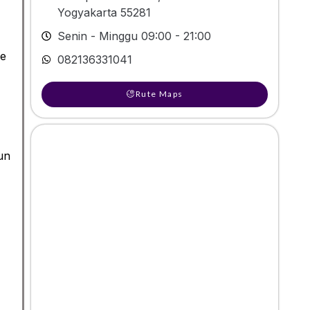
Yogyakarta 55281
Senin - Minggu 09:00 - 21:00
de
082136331041
Rute Maps
un