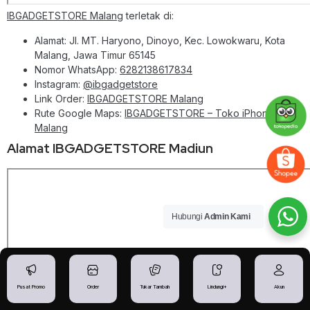
IBGADGETSTORE Malang
terletak di:
Alamat: Jl. MT. Haryono, Dinoyo, Kec. Lowokwaru, Kota
Malang, Jawa Timur 65145
Nomor WhatsApp:
6282138617834
Instagram:
@ibgadgetstore
Link Order:
IBGADGETSTORE Malang
Rute Google Maps:
IBGADGETSTORE – Toko iPhone
Malang
Alamat IBGADGETSTORE Madiun
Hubungi
Admin Kami
Pusat Promo
Order
Tukar Tambah
Lindungi+
Akun